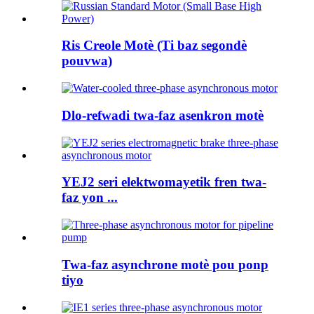
Ris Creole Motè (Ti baz segondè
pouvwa)
Dlo-refwadi twa-faz asenkron motè
YEJ2 seri elektwomayetik fren twa-
faz yon ...
Twa-faz asynchrone motè pou ponp
tiyo