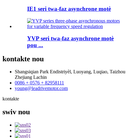
IE1 seri twa-faz asynchrone motè
YVP seri twa-faz asynchrone motè
pou ...
kontakte
nou
Shangsiqian Park Endistriyèl, Luoyang, Luqiao, Taizhou
Zhejiang Lachin
0086 + 0576 + 82958111
young@leadrivemotor.com
kontakte
swiv
nou