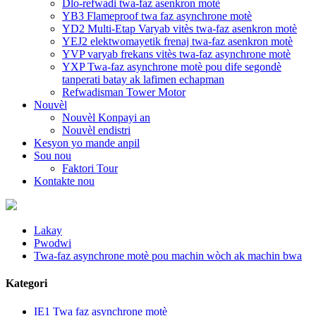
Dlo-refwadi twa-faz asenkron motè
YB3 Flameproof twa faz asynchrone motè
YD2 Multi-Etap Varyab vitès twa-faz asenkron motè
YEJ2 elektwomayetik frenaj twa-faz asenkron motè
YVP varyab frekans vitès twa-faz asynchrone motè
YXP Twa-faz asynchrone motè pou dife segondè
tanperati batay ak lafimen echapman
Refwadisman Tower Motor
Nouvèl
Nouvèl Konpayi an
Nouvèl endistri
Kesyon yo mande anpil
Sou nou
Faktori Tour
Kontakte nou
Lakay
Pwodwi
Twa-faz asynchrone motè pou machin wòch ak machin bwa
Kategori
IE1 Twa faz asynchrone motè