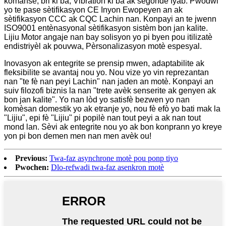
kòmanse, bri ki ba, Vibration ki ba ak segondè fyab. Pwodwi
yo te pase sètifikasyon CE Inyon Ewopeyen an ak
sètifikasyon CCC ak CQC Lachin nan. Konpayi an te jwenn
ISO9001 entènasyonal sètifikasyon sistèm bon jan kalite.
Lijiu Motor angaje nan bay solisyon yo pi byen pou itilizatè
endistriyèl ak pouvwa, Pèrsonalizasyon motè espesyal.
Inovasyon ak entegrite se prensip mwen, adaptabilite ak
fleksibilite se avantaj nou yo. Nou vize yo vin reprezantan
nan "te fè nan peyi Lachin" nan jaden an motè. Konpayi an
suiv filozofi biznis la nan "trete avèk senserite ak genyen ak
bon jan kalite". Yo nan lòd yo satisfè bezwen yo nan
komèsan domestik yo ak etranje yo, nou fè efò yo bati mak la
"Lijiu", epi fè "Lijiu" pi popilè nan tout peyi a ak nan tout
mond lan. Sèvi ak entegrite nou yo ak bon konprann yo kreye
yon pi bon demen men nan men avèk ou!
Previous:
Twa-faz asynchrone motè pou ponp tiyo
Pwochen:
Dlo-refwadi twa-faz asenkron motè