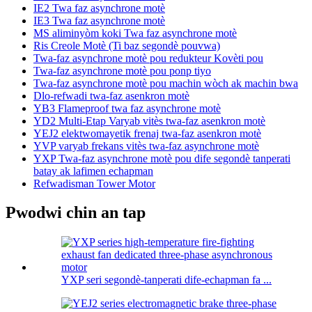
IE2 Twa faz asynchrone motè
IE3 Twa faz asynchrone motè
MS aliminyòm koki Twa faz asynchrone motè
Ris Creole Motè (Ti baz segondè pouvwa)
Twa-faz asynchrone motè pou redukteur Kovèti pou
Twa-faz asynchrone motè pou ponp tiyo
Twa-faz asynchrone motè pou machin wòch ak machin bwa
Dlo-refwadi twa-faz asenkron motè
YB3 Flameproof twa faz asynchrone motè
YD2 Multi-Etap Varyab vitès twa-faz asenkron motè
YEJ2 elektwomayetik frenaj twa-faz asenkron motè
YVP varyab frekans vitès twa-faz asynchrone motè
YXP Twa-faz asynchrone motè pou dife segondè tanperati
batay ak lafimen echapman
Refwadisman Tower Motor
Pwodwi chin an tap
YXP seri segondè-tanperati dife-echapman fa ...