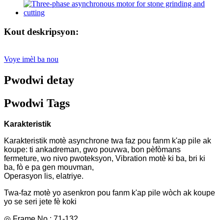
Kout deskripsyon:
Voye imèl ba nou
Pwodwi detay
Pwodwi Tags
Karakteristik
Karakteristik motè asynchrone twa faz pou fanm k'ap pile ak
koupe: ti ankadreman, gwo pouvwa, bon pèfòmans
fermeture, wo nivo pwoteksyon, Vibration motè ki ba, bri ki
ba, fò e pa gen mouvman,
Operasyon lis, elatriye.
Twa-faz motè yo asenkron pou fanm k'ap pile wòch ak koupe
yo se seri jete fè koki
◎ Frame No.: 71-132