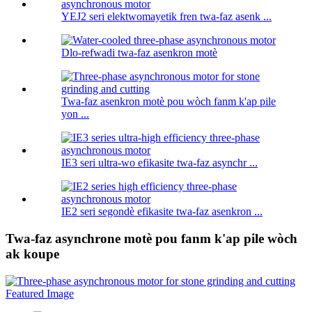
YEJ2 seri elektwomayetik fren twa-faz asenk ...
Dlo-refwadi twa-faz asenkron motè
Twa-faz asenkron motè pou wòch fanm k'ap pile
yon ...
IE3 seri ultra-wo efikasite twa-faz asynchr ...
IE2 seri segondè efikasite twa-faz asenkron ...
Twa-faz asynchrone motè pou fanm k'ap pile wòch
ak koupe