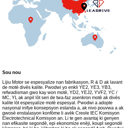
Sou nou
Lijiu Motor se espesyalize nan fabrikasyon, R & D ak lavant
de motè divès kalite. Pwodwi yo enkli YE2, YE3, YB3,
refwadisman gwo kay won motè, YD2, YEJ2, YVF2, YC /
MC, YL ak anpil lòt seri de twa-faz asenkron motè ak divès
kalite lòt espesyalize motè espesyal. Pwodwi a adopte
nasyonal inifye konsepsyon estanda a, ak nivo pouvwa a ak
gwosè enstalasyon konfòme li avèk Creole IEC Komisyon
Electrotechnical Komisyon an. Li te gen avantaj ki genyen
nan efikasite segondè, epi ekonomize enèji, koupl segondè