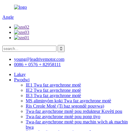
Angle
young@leadrivemotor.com
0086 + 0576 + 82958111
Lakay
Pwodwi
IE1 Twa faz asynchrone motè
IE2 Twa faz asynchrone motè
IE3 Twa faz asynchrone motè
MS aliminyòm koki Twa faz asynchrone motè
Ris Creole Motè (Ti baz segondè pouvwa)
Twa-faz asynchrone motè pou redukteur Kovèti pou
Twa-faz asynchrone motè pou ponp tiyo
Twa-faz asynchrone motè pou machin wòch ak machin
bwa