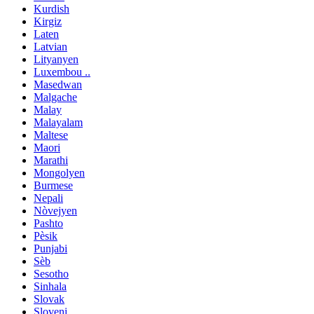
Kurdish
Kirgiz
Laten
Latvian
Lityanyen
Luxembou ..
Masedwan
Malgache
Malay
Malayalam
Maltese
Maori
Marathi
Mongolyen
Burmese
Nepali
Nòvejyen
Pashto
Pèsik
Punjabi
Sèb
Sesotho
Sinhala
Slovak
Sloveni