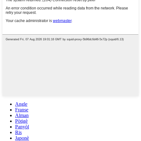
Angle
Franse
Alman
Pòtigè
Panyòl
Ris
Japonè